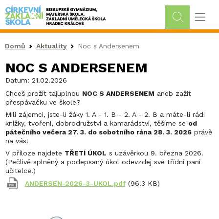
Drobečková navigace
Domů
Aktuality
Noc s Andersenem
NOC S ANDERSENEM
Datum:
21.02.2026
Chceš prožít tajuplnou
NOC S ANDERSENEM
aneb zažít
přespávačku ve škole?
Milí zájemci, jste-li žáky 1. A - 1. B - 2. A - 2. B a máte-li rádi
knížky, tvoření, dobrodružství a kamarádství, těšíme se
od
pátečního večera 27. 3. do sobotního rána 28. 3. 2026
právě
na vás!
V příloze najdete
TŘETÍ ÚKOL
s uzávěrkou 9. března 2026.
(Pečlivě splněný a podepsaný úkol odevzdej své třídní paní
učitelce.)
ANDERSEN-2026-3-UKOL.pdf
(96.3 KB)