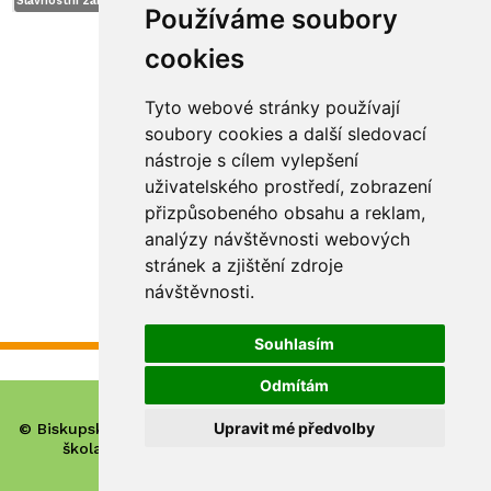
Slavnostní zahájení školního roku - 08:00 - 10:00
Používáme soubory
cookies
Tyto webové stránky používají
soubory cookies a další sledovací
nástroje s cílem vylepšení
uživatelského prostředí, zobrazení
přizpůsobeného obsahu a reklam,
analýzy návštěvnosti webových
stránek a zjištění zdroje
návštěvnosti.
Souhlasím
Odmítám
Upravit mé předvolby
© Biskupské gymnázium, církevní základní škola, mateřská
škola a základní umělecká škola Hradec Králové