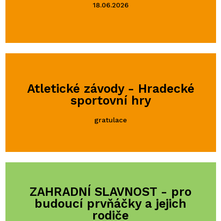
18.06.2026
Atletické závody - Hradecké
sportovní hry
gratulace
ZAHRADNÍ SLAVNOST - pro
budoucí prvňáčky a jejich
rodiče