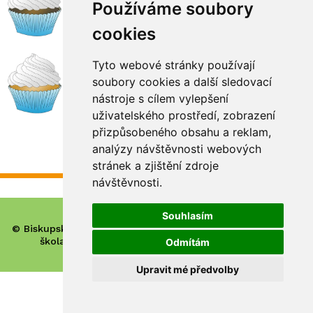
Používáme soubory
cookies
Tyto webové stránky používají
soubory cookies a další sledovací
nástroje s cílem vylepšení
uživatelského prostředí, zobrazení
přizpůsobeného obsahu a reklam,
Misijní štrúdlování 2025
analýzy návštěvnosti webových
stránek a zjištění zdroje
návštěvnosti.
Souhlasím
© Biskupské gymnázium, církevní základní škola, mateřská
škola a základní umělecká škola Hradec Králové
Odmítám
Upravit mé předvolby