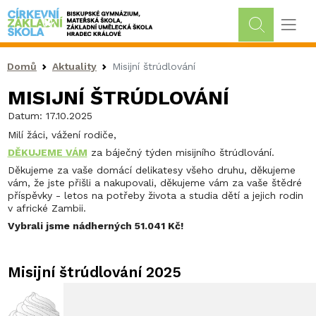
Drobečková navigace
Domů
Aktuality
Misijní štrúdlování
MISIJNÍ ŠTRÚDLOVÁNÍ
Datum:
17.10.2025
Milí žáci, vážení rodiče,
DĚKUJEME VÁM
za báječný týden misijního štrúdlování.
Děkujeme za vaše domácí delikatesy všeho druhu, děkujeme
vám, že jste přišli a nakupovali, děkujeme vám za vaše štědré
příspěvky - letos na potřeby života a studia dětí a jejich rodin
v africké Zambii.
Vybrali jsme nádherných 51.041 Kč!
Misijní štrúdlování 2025